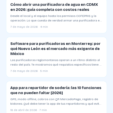
Cómo abrir una purificadora de agua en CDMX
en 2026: guía completa con costos reales
Desde el local y el equipo hasta los permisos COFEPRIS y la
operación. Lo que cuesta de verdad armar una purificadora en
Ciudad de México y cuánto tarda en ser rentable.
7 de mayo de 2026 · 4 min
Software para purificadoras en Monterrey: por
qué Nuevo León es el mercado más exigente de
México
Las purificadoras regiomontanas operan a un ritmo distinto al
resto del país. Te mostramos qué requisitos específicos tiene el
mercado y cómo elegir un sistema que aguante.
7 de mayo de 2026 · 5 min
App para repartidor de sodería: las 10 funciones
que no pueden faltar [2026]
GPS, modo offline, cobros con QR MercadoPago, registro de
bidones. Qué debe tener la app de tus repartidores y qué evitar
al elegir una
18 de abril de 2026 · 7 min