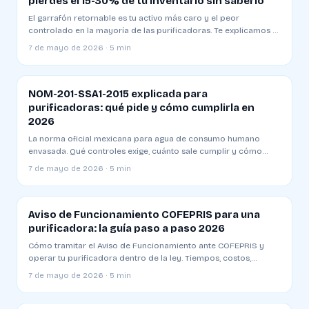
pierdes el 15-30% de tu inventario sin saberlo
El garrafón retornable es tu activo más caro y el peor
controlado en la mayoría de las purificadoras. Te explicamos el
método de saldos por cliente que aplican las plantas
7 de mayo de 2026 · 5 min
profesionales.
NOM-201-SSA1-2015 explicada para
purificadoras: qué pide y cómo cumplirla en
2026
La norma oficial mexicana para agua de consumo humano
envasada. Qué controles exige, cuánto sale cumplir y cómo
evitar las multas que cierran plantas.
7 de mayo de 2026 · 5 min
Aviso de Funcionamiento COFEPRIS para una
purificadora: la guía paso a paso 2026
Cómo tramitar el Aviso de Funcionamiento ante COFEPRIS y
operar tu purificadora dentro de la ley. Tiempos, costos,
formatos y los errores comunes que retrasan el trámite.
7 de mayo de 2026 · 5 min