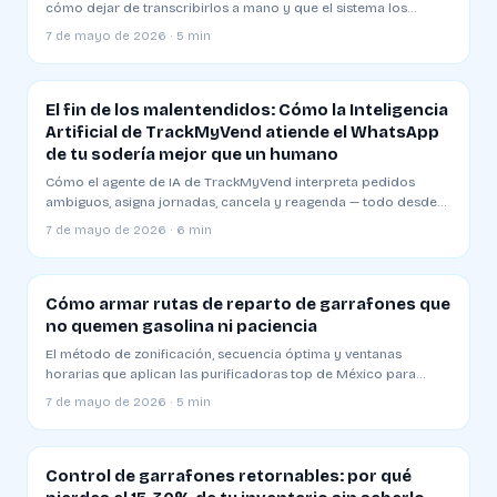
cómo dejar de transcribirlos a mano y que el sistema los
cargue, asigne ruta y confirme al cliente — sin que toques una
7 de mayo de 2026 · 5 min
tecla.
El fin de los malentendidos: Cómo la Inteligencia
Artificial de TrackMyVend atiende el WhatsApp
de tu sodería mejor que un humano
Cómo el agente de IA de TrackMyVend interpreta pedidos
ambiguos, asigna jornadas, cancela y reagenda — todo desde
WhatsApp y sin que el dueño de la planta toque una tecla.
7 de mayo de 2026 · 6 min
Cómo armar rutas de reparto de garrafones que
no quemen gasolina ni paciencia
El método de zonificación, secuencia óptima y ventanas
horarias que aplican las purificadoras top de México para
entregar 30% más en menos kilómetros.
7 de mayo de 2026 · 5 min
Control de garrafones retornables: por qué