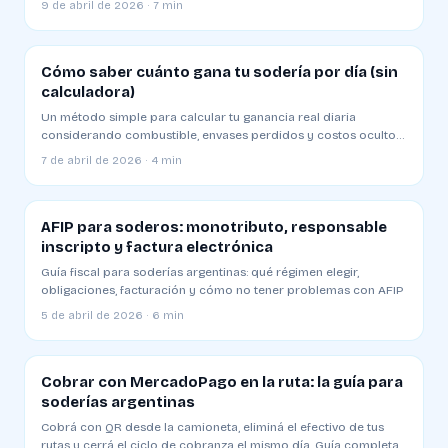
9 de abril de 2026 · 7 min
Cómo saber cuánto gana tu sodería por día (sin
calculadora)
Un método simple para calcular tu ganancia real diaria
considerando combustible, envases perdidos y costos ocultos.
Plantilla y ejemplo
7 de abril de 2026 · 4 min
AFIP para soderos: monotributo, responsable
inscripto y factura electrónica
Guía fiscal para soderías argentinas: qué régimen elegir,
obligaciones, facturación y cómo no tener problemas con AFIP
5 de abril de 2026 · 6 min
Cobrar con MercadoPago en la ruta: la guía para
soderías argentinas
Cobrá con QR desde la camioneta, eliminá el efectivo de tus
rutas y cerrá el ciclo de cobranza el mismo día. Guía completa