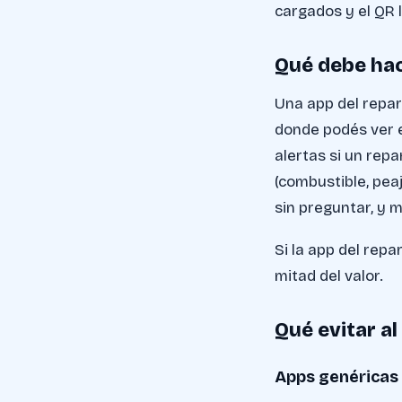
cargados y el QR l
Qué debe hace
Una app del repa
donde podés ver e
alertas si un repa
(combustible, peaj
sin preguntar, y mo
Si la app del rep
mitad del valor.
Qué evitar al
Apps genéricas 