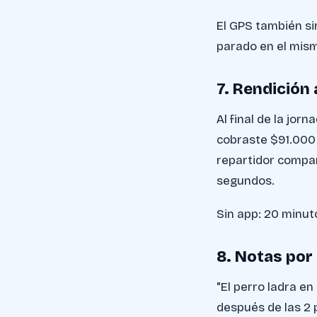
El GPS también si
parado en el mism
7. Rendición 
Al final de la jor
cobraste $91.000 
repartidor compara
segundos.
Sin app: 20 minut
8. Notas por 
"El perro ladra en
después de las 2 p