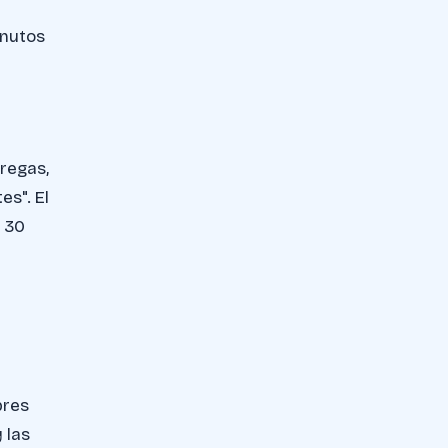
inutos
tregas,
s". El
n 30
bres
 las