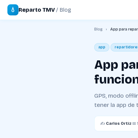
💧
Reparto TMV
/ Blog
Blog
›
App para repar
app
repartidore
App par
funcion
GPS, modo offli
tener la app de 
✍️
Carlos Ortiz
·
📅 