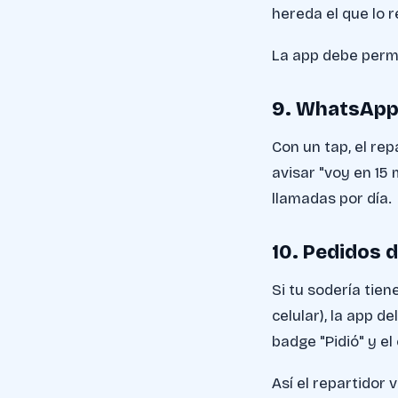
hereda el que lo 
La app debe permit
9. WhatsApp
Con un tap, el re
avisar "voy en 15 
llamadas por día.
10. Pedidos d
Si tu sodería tien
celular), la app 
badge "Pidió" y e
Así el repartidor 