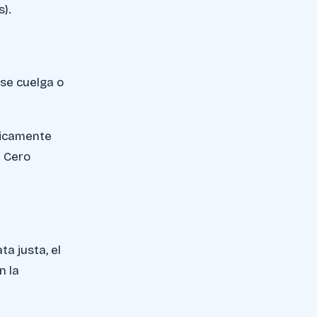
).
p se cuelga o
ticamente
. Cero
ta justa, el
n la