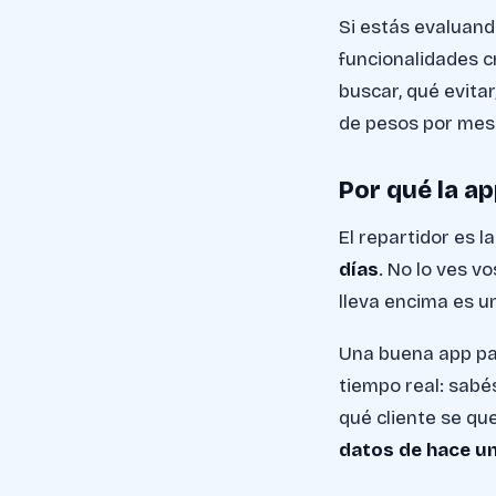
Si estás evaluand
funcionalidades c
buscar, qué evita
de pesos por mes 
Por qué la a
El repartidor es l
días
. No lo ves vo
lleva encima es un
Una buena app pa
tiempo real: sabé
qué cliente se que
datos de hace u