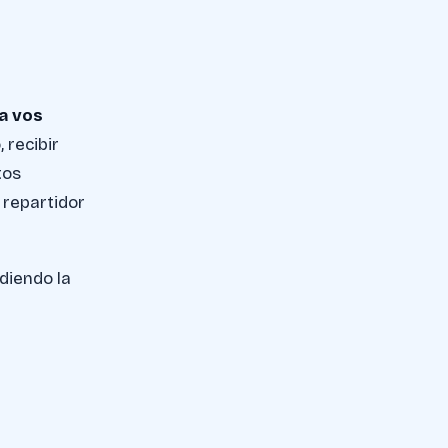
a vos
 recibir
tos
a repartidor
diendo la