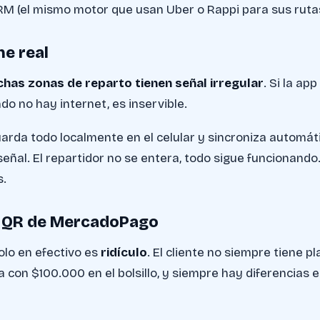
M (el mismo motor que usan Uber o Rappi para sus rutas
ne real
has zonas de reparto tienen señal irregular
. Si la ap
do no hay internet, es inservible.
arda todo localmente en el celular y sincroniza automá
señal. El repartidor no se entera, todo sigue funcionando
s.
n QR de MercadoPago
olo en efectivo es
ridículo
. El cliente no siempre tiene pla
 con $100.000 en el bolsillo, y siempre hay diferencias e