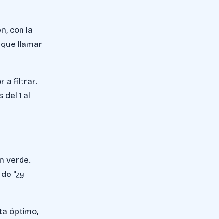
n, con la
 que llamar
 a filtrar.
 del 1 al
en verde.
 de "¿y
ta óptimo,