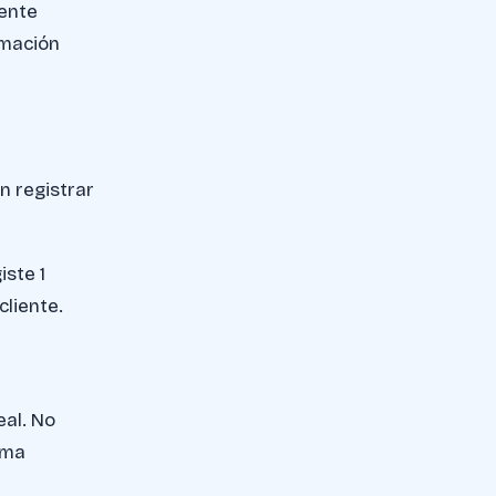
iente
rmación
in registrar
iste 1
cliente.
eal. No
ama