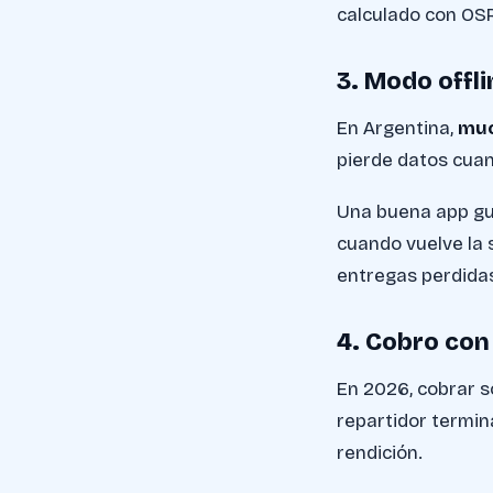
calculado con OSR
3. Modo offli
En Argentina,
muc
pierde datos cuan
Una buena app gu
cuando vuelve la 
entregas perdida
4. Cobro co
En 2026, cobrar s
repartidor termina
rendición.