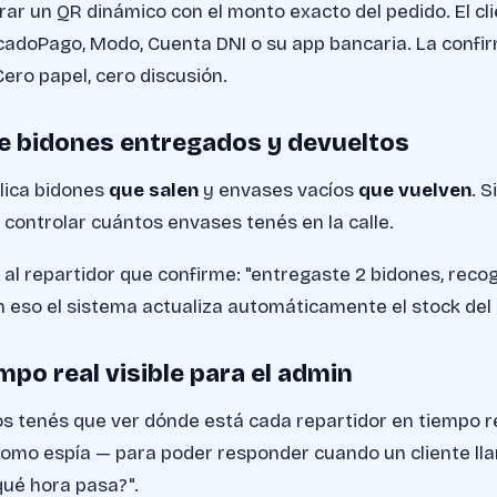
ar un QR dinámico con el monto exacto del pedido. El cl
adoPago, Modo, Cuenta DNI o su app bancaria. La confi
 Cero papel, cero discusión.
de bidones entregados y devueltos
lica bidones
que salen
y envases vacíos
que vuelven
. S
 controlar cuántos envases tenés en la calle.
al repartidor que confirme: "entregaste 2 bidones, recog
n eso el sistema actualiza automáticamente el stock del 
mpo real visible para el admin
os tenés que ver dónde está cada repartidor en tiempo r
como espía — para poder responder cuando un cliente ll
ué hora pasa?".