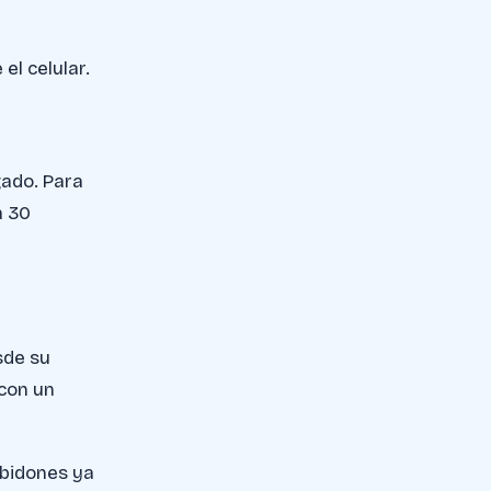
el celular.
gado. Para
a 30
sde su
 con un
s bidones ya