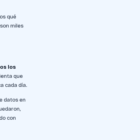
mos qué
 son miles
dos los
mienta que
ca cada día.
e datos en
quedaron,
ndo con