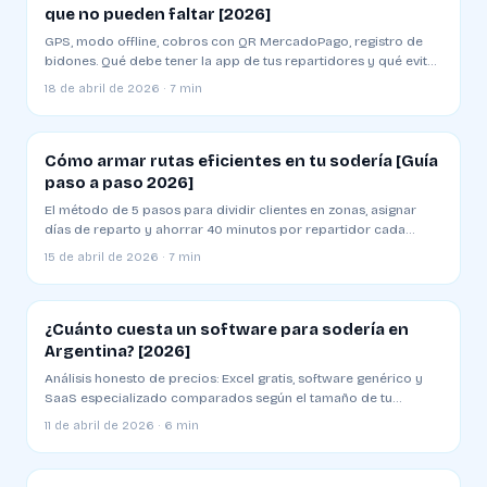
que no pueden faltar [2026]
GPS, modo offline, cobros con QR MercadoPago, registro de
bidones. Qué debe tener la app de tus repartidores y qué evitar
al elegir una
18 de abril de 2026 · 7 min
Cómo armar rutas eficientes en tu sodería [Guía
paso a paso 2026]
El método de 5 pasos para dividir clientes en zonas, asignar
días de reparto y ahorrar 40 minutos por repartidor cada
mañana
15 de abril de 2026 · 7 min
¿Cuánto cuesta un software para sodería en
Argentina? [2026]
Análisis honesto de precios: Excel gratis, software genérico y
SaaS especializado comparados según el tamaño de tu
sodería
11 de abril de 2026 · 6 min