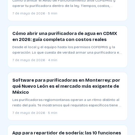
Cómo tramitar el Aviso de Funcionamiento ante COFEPRIS y
operar tu purificadora dentro de la ley. Tiempos, costos,
formatos y los errores comunes que retrasan el trámite.
7 de mayo de 2026 · 5 min
Cómo abrir una purificadora de agua en CDMX
en 2026: guía completa con costos reales
Desde el local y el equipo hasta los permisos COFEPRIS y la
operación. Lo que cuesta de verdad armar una purificadora en
Ciudad de México y cuánto tarda en ser rentable.
7 de mayo de 2026 · 4 min
Software para purificadoras en Monterrey: por
qué Nuevo León es el mercado más exigente de
México
Las purificadoras regiomontanas operan a un ritmo distinto al
resto del país. Te mostramos qué requisitos específicos tiene el
mercado y cómo elegir un sistema que aguante.
7 de mayo de 2026 · 5 min
App para repartidor de sodería: las 10 funciones