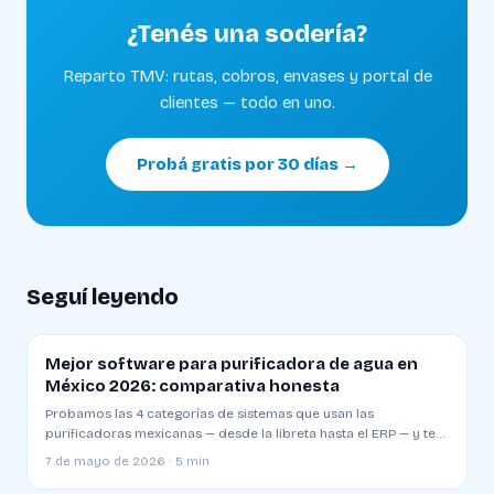
¿Tenés una sodería?
Reparto TMV: rutas, cobros, envases y portal de
clientes — todo en uno.
Probá gratis por 30 días →
Seguí leyendo
Mejor software para purificadora de agua en
México 2026: comparativa honesta
Probamos las 4 categorías de sistemas que usan las
purificadoras mexicanas — desde la libreta hasta el ERP — y te
decimos cuál sirve para qué etapa de tu negocio.
7 de mayo de 2026 · 5 min