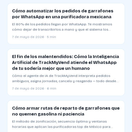
Cómo automatizar los pedidos de garrafones
por WhatsApp en una purificadora mexicana
El 80% de los pedidos llegan por WhatsApp. Te mostramos
cómo dejar de transcribirlos a mano y que el sistema los
cargue, asigne ruta y confirme al cliente — sin que toques una
7 de mayo de 2026 · 5 min
tecla.
El fin de los malentendidos: Cómo la Inteligencia
Artificial de TrackMyVend atiende el WhatsApp
de tu sodería mejor que un humano
Cómo el agente de IA de TrackMyVend interpreta pedidos
ambiguos, asigna jornadas, cancela y reagenda — todo desde
WhatsApp y sin que el dueño de la planta toque una tecla.
7 de mayo de 2026 · 6 min
Cómo armar rutas de reparto de garrafones que
no quemen gasolina ni paciencia
El método de zonificación, secuencia óptima y ventanas
horarias que aplican las purificadoras top de México para