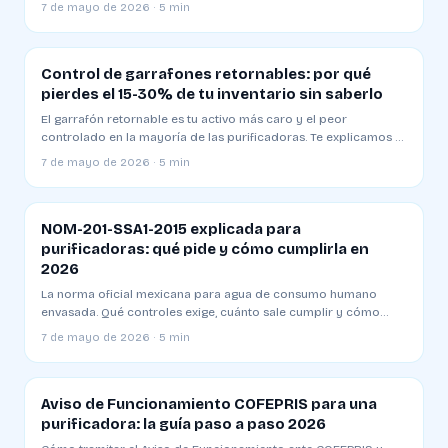
entregar 30% más en menos kilómetros.
7 de mayo de 2026 · 5 min
Control de garrafones retornables: por qué
pierdes el 15-30% de tu inventario sin saberlo
El garrafón retornable es tu activo más caro y el peor
controlado en la mayoría de las purificadoras. Te explicamos el
método de saldos por cliente que aplican las plantas
7 de mayo de 2026 · 5 min
profesionales.
NOM-201-SSA1-2015 explicada para
purificadoras: qué pide y cómo cumplirla en
2026
La norma oficial mexicana para agua de consumo humano
envasada. Qué controles exige, cuánto sale cumplir y cómo
evitar las multas que cierran plantas.
7 de mayo de 2026 · 5 min
Aviso de Funcionamiento COFEPRIS para una
purificadora: la guía paso a paso 2026