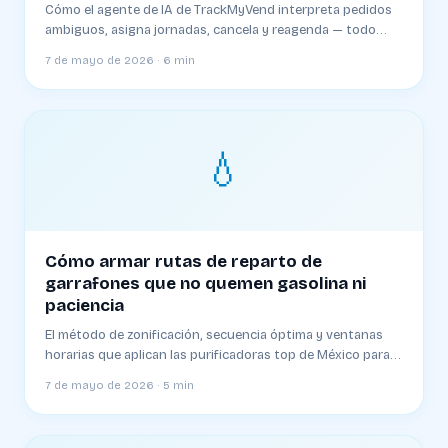
Cómo el agente de IA de TrackMyVend interpreta pedidos
ambiguos, asigna jornadas, cancela y reagenda — todo
desde WhatsApp y sin que el dueño de la planta toque una
7 de mayo de 2026 · 6 min
tecla.
💧
Cómo armar rutas de reparto de
garrafones que no quemen gasolina ni
paciencia
El método de zonificación, secuencia óptima y ventanas
horarias que aplican las purificadoras top de México para
entregar 30% más en menos kilómetros.
7 de mayo de 2026 · 5 min