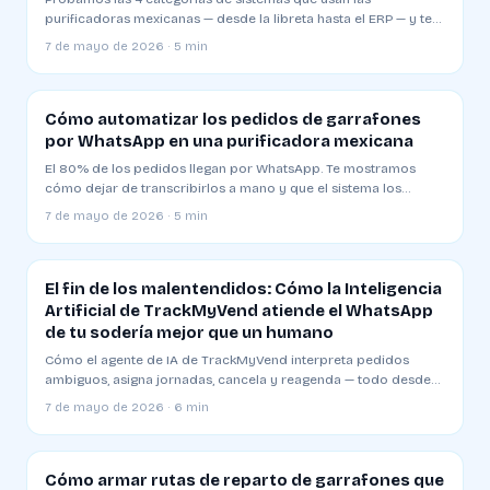
purificadoras mexicanas — desde la libreta hasta el ERP — y te
decimos cuál sirve para qué etapa de tu negocio.
7 de mayo de 2026 · 5 min
Cómo automatizar los pedidos de garrafones
por WhatsApp en una purificadora mexicana
El 80% de los pedidos llegan por WhatsApp. Te mostramos
cómo dejar de transcribirlos a mano y que el sistema los
cargue, asigne ruta y confirme al cliente — sin que toques una
7 de mayo de 2026 · 5 min
tecla.
El fin de los malentendidos: Cómo la Inteligencia
Artificial de TrackMyVend atiende el WhatsApp
de tu sodería mejor que un humano
Cómo el agente de IA de TrackMyVend interpreta pedidos
ambiguos, asigna jornadas, cancela y reagenda — todo desde
WhatsApp y sin que el dueño de la planta toque una tecla.
7 de mayo de 2026 · 6 min
Cómo armar rutas de reparto de garrafones que