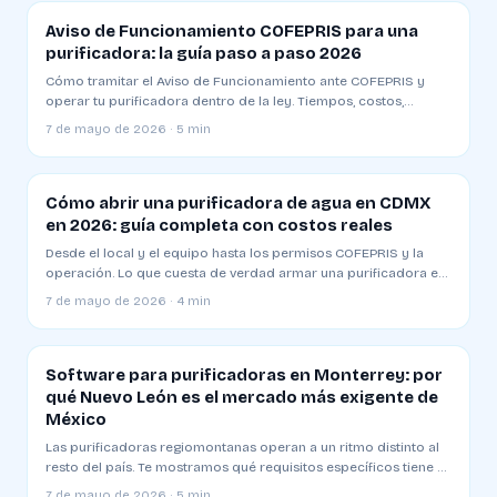
Aviso de Funcionamiento COFEPRIS para una
purificadora: la guía paso a paso 2026
Cómo tramitar el Aviso de Funcionamiento ante COFEPRIS y
operar tu purificadora dentro de la ley. Tiempos, costos,
formatos y los errores comunes que retrasan el trámite.
7 de mayo de 2026 · 5 min
Cómo abrir una purificadora de agua en CDMX
en 2026: guía completa con costos reales
Desde el local y el equipo hasta los permisos COFEPRIS y la
operación. Lo que cuesta de verdad armar una purificadora en
Ciudad de México y cuánto tarda en ser rentable.
7 de mayo de 2026 · 4 min
Software para purificadoras en Monterrey: por
qué Nuevo León es el mercado más exigente de
México
Las purificadoras regiomontanas operan a un ritmo distinto al
resto del país. Te mostramos qué requisitos específicos tiene el
mercado y cómo elegir un sistema que aguante.
7 de mayo de 2026 · 5 min