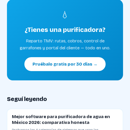
💧
¿Tienes una purificadora?
Reparto TMV: rutas, cobros, control de
garrafones y portal del cliente — todo en uno.
Pruébalo gratis por 30 días →
Seguí leyendo
Mejor software para purificadora de agua en
México 2026: comparativa honesta
Probamos las 4 categorías de sistemas que usan las