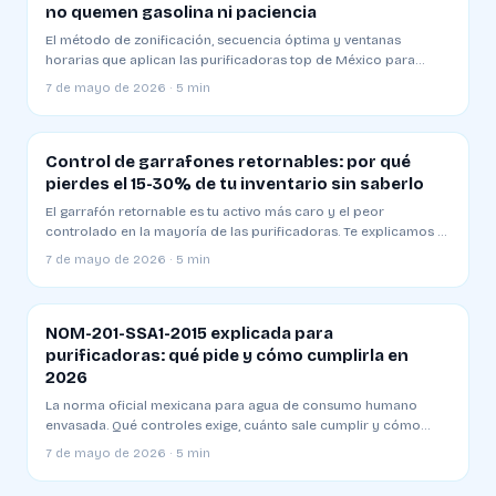
no quemen gasolina ni paciencia
El método de zonificación, secuencia óptima y ventanas
horarias que aplican las purificadoras top de México para
entregar 30% más en menos kilómetros.
7 de mayo de 2026 · 5 min
Control de garrafones retornables: por qué
pierdes el 15-30% de tu inventario sin saberlo
El garrafón retornable es tu activo más caro y el peor
controlado en la mayoría de las purificadoras. Te explicamos el
método de saldos por cliente que aplican las plantas
7 de mayo de 2026 · 5 min
profesionales.
NOM-201-SSA1-2015 explicada para
purificadoras: qué pide y cómo cumplirla en
2026
La norma oficial mexicana para agua de consumo humano
envasada. Qué controles exige, cuánto sale cumplir y cómo
evitar las multas que cierran plantas.
7 de mayo de 2026 · 5 min