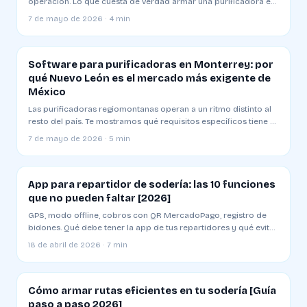
operación. Lo que cuesta de verdad armar una purificadora en
Ciudad de México y cuánto tarda en ser rentable.
7 de mayo de 2026 · 4 min
Software para purificadoras en Monterrey: por
qué Nuevo León es el mercado más exigente de
México
Las purificadoras regiomontanas operan a un ritmo distinto al
resto del país. Te mostramos qué requisitos específicos tiene el
mercado y cómo elegir un sistema que aguante.
7 de mayo de 2026 · 5 min
App para repartidor de sodería: las 10 funciones
que no pueden faltar [2026]
GPS, modo offline, cobros con QR MercadoPago, registro de
bidones. Qué debe tener la app de tus repartidores y qué evitar
al elegir una
18 de abril de 2026 · 7 min
Cómo armar rutas eficientes en tu sodería [Guía
paso a paso 2026]