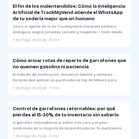
El fin de los malentendidos: Cómo la Inteligencia
Artificial de TrackMyVend atiende el WhatsApp
de tu sodería mejor que un humano
Cómo el agente de IA de TrackMyVend interpreta pedidos
ambiguos, asigna jornadas, cancela y reagenda — todo desde
WhatsApp y sin que el dueño de la planta toque una tecla.
7 de mayo de 2026 · 6 min
Cómo armar rutas de reparto de garrafones que
no quemen gasolina ni paciencia
El método de zonificación, secuencia óptima y ventanas
horarias que aplican las purificadoras top de México para
entregar 30% más en menos kilómetros.
7 de mayo de 2026 · 5 min
Control de garrafones retornables: por qué
pierdes el 15-30% de tu inventario sin saberlo
El garrafón retornable es tu activo más caro y el peor
controlado en la mayoría de las purificadoras. Te explicamos el
método de saldos por cliente que aplican las plantas
7 de mayo de 2026 · 5 min