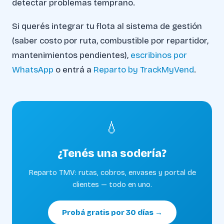
detectar problemas temprano.
Si querés integrar tu flota al sistema de gestión
(saber costo por ruta, combustible por repartidor,
mantenimientos pendientes),
escribinos por
WhatsApp
o entrá a
Reparto by TrackMyVend
.
💧
¿Tenés una sodería?
Reparto TMV: rutas, cobros, envases y portal de
clientes — todo en uno.
Probá gratis por 30 días →