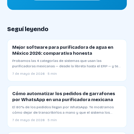
Seguí leyendo
Mejor software para purificadora de agua en
México 2026: comparativa honesta
Probamos las 4 categorías de sistemas que usan las
purificadoras mexicanas — desde la libreta hasta el ERP — y te
decimos cuál sirve para qué etapa de tu negocio.
7 de mayo de 2026 · 5 min
Cómo automatizar los pedidos de garrafones
por WhatsApp en una purificadora mexicana
El 80% de los pedidos llegan por WhatsApp. Te mostramos
cómo dejar de transcribirlos a mano y que el sistema los
cargue, asigne ruta y confirme al cliente — sin que toques una
7 de mayo de 2026 · 5 min
tecla.