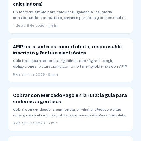
calculadora)
Un método simple para calcular tu ganancia real diaria
considerando combustible, envases perdidos y costos ocultos.
Plantilla y ejemplo
7 de abril de 2026 · 4 min
AFIP para soderos: monotributo, responsable
inscripto y factura electrónica
Guía fiscal para soderías argentinas: qué régimen elegir,
obligaciones, facturación y cómo no tener problemas con AFIP
5 de abril de 2026 · 6 min
Cobrar con MercadoPago en la ruta: la guía para
soderías argentinas
Cobrá con QR desde la camioneta, eliminá el efectivo de tus
rutas y cerrá el ciclo de cobranza el mismo día. Guía completa
2026
3 de abril de 2026 · 5 min